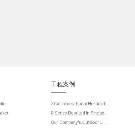
工程案例
dio
Xi'an International Horticultural Exposition
aker
K Series Debuted In Singapore
Our Company's Outdoor Linear Array Amplifier System Helps Strawberry Music Festi