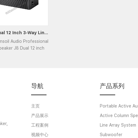
J8 Dual 12 Inch 3-Way Line Array Speak Loudspeake
nsoil Audio Professional
peaker J8 Dual 12 inch
 Line Array Speakers
.....
导航
产品系列
主页
Portable Active Au
产品展示
Active Column Spe
ker,
工程案例
Line Array System
视频中心
Subwoofer