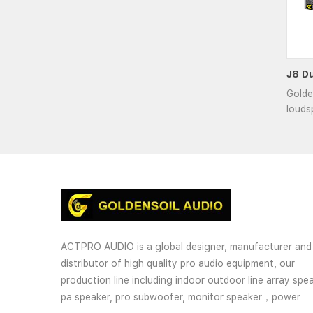
Golde
louds
3-Way
system.
ACTPRO AUDIO is a global designer, manufacturer and
distributor of high quality pro audio equipment, our
production line including indoor outdoor line array spea
pa speaker, pro subwoofer, monitor speaker，power