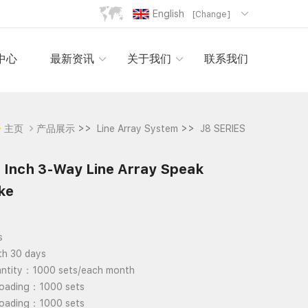
English
[Change]
中心
最新资讯
关于我们
联系我们
>>
>>
主页
产品展示
Line Array System
J8 SERIES
2 Inch 3-Way Line Array Speak
ke
s
th 30 days
antity：1000 sets/each month
Loading：1000 sets
Loading：1000 sets