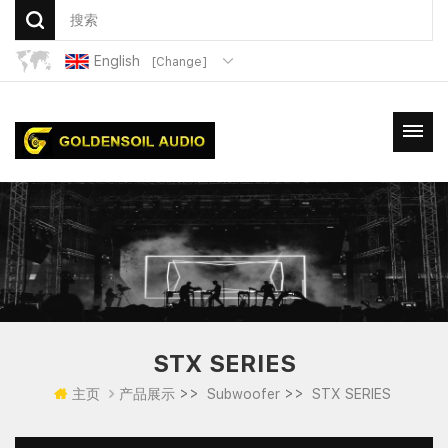
English
[Change]
STX SERIES
>>
>>
主页
产品展示
Subwoofer
STX SERIES