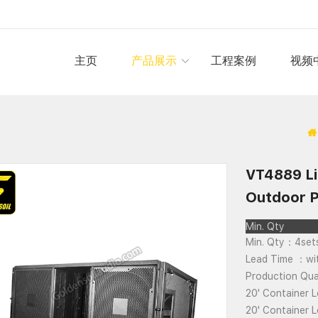
主页
产品展示
工程案例
视频
VT4889 Li
Outdoor P
Min. Qty
Min. Qty：4set
Lead Time ：wi
Production Qu
20' Container 
20' Container 