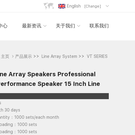
English
[Change]
中心
最新资讯
关于我们
联系我们
>>
>>
主页
产品展示
Line Array System
VT SERIES
ne Array Speakers Professional
erformance Speaker 15 Inch Line
s
th 30 days
antity：1000 sets/each month
Loading：1000 sets
Loading：1000 sets